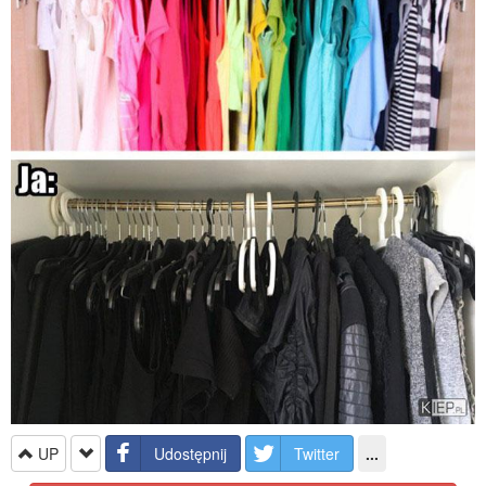
UP
Udostępnij
Twitter
...