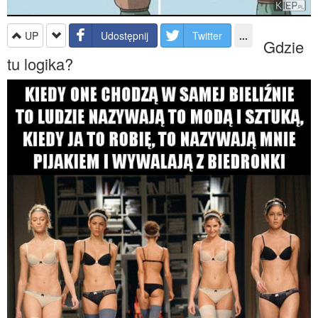
UP
Udostępnij
Twitter
...
Gdzie
tu logika?