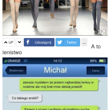
UP
Udostępnij
Twitter
...
A to
lenistwo