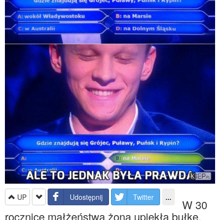
UP
Udostępnij
Twitter
...
W 30
rocznicę małżeństwa żona upiekła bułkę.