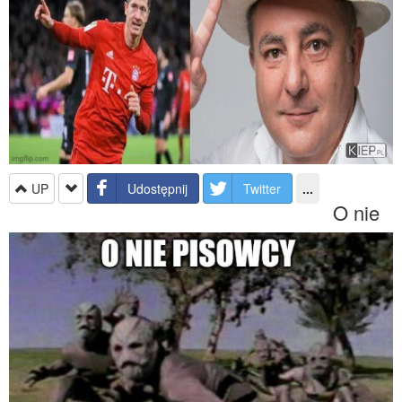
UP
Udostępnij
Twitter
...
O nie