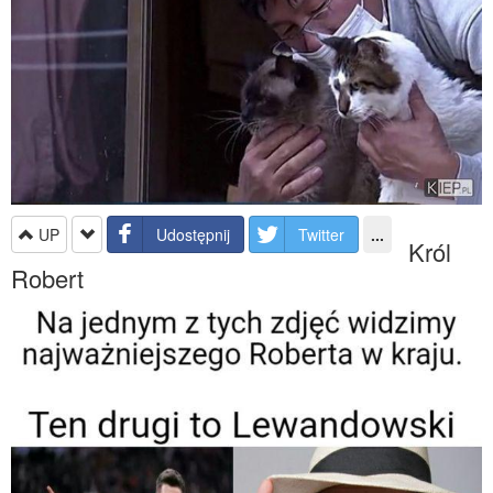
UP
Udostępnij
Twitter
...
Król
Robert