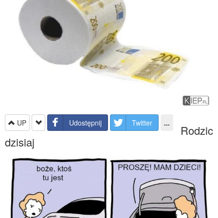
UP
Udostępnij
Twitter
...
Rodzic
dzisiaj