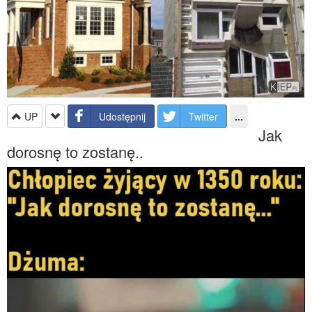
UP
Udostępnij
Twitter
...
Jak
dorosnę to zostanę..