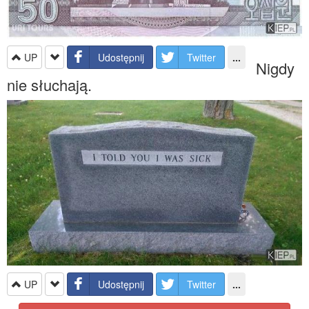
UP
Udostępnij
Twitter
...
Nigdy
nie słuchają.
UP
Udostępnij
Twitter
...