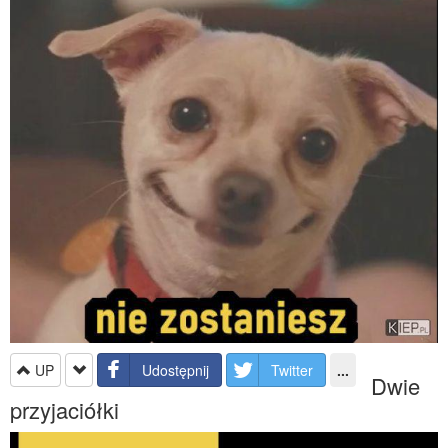
UP
Udostępnij
Twitter
...
Dwie
przyjaciółki