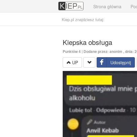
Strona główna
Poc
Kiep.pl znajdziesz tutaj:
Kiepska obsługa
Punktów
4
| Dodane przez: anonim , dnia: 
UP
Udostępnij