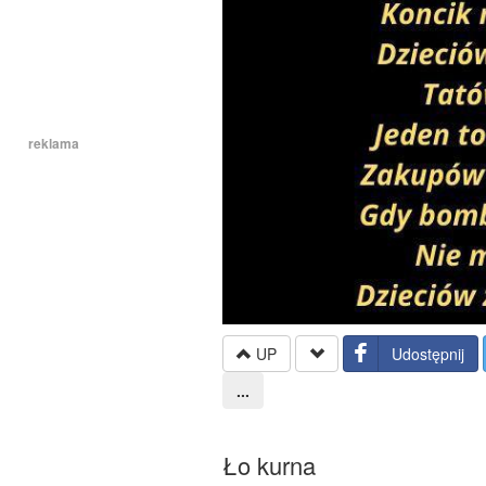
reklama
UP
Udostępnij
...
Ło kurna