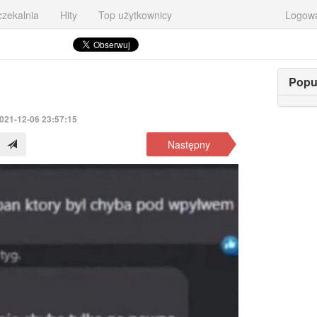
zekalnia
Hity
Top użytkownicy
Logow
Popu
2021-12-06 23:57:15
Następny