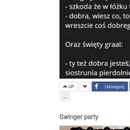
UP
Udostępnij
...
Swinger party