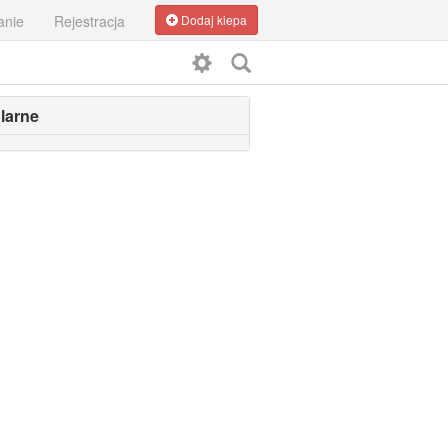
anie
Rejestracja
Dodaj kiepa
larne