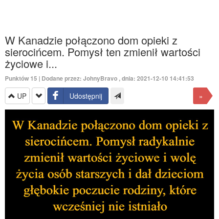
W Kanadzie połączono dom opieki z
sierocińcem. Pomysł ten zmienił wartości
życiowe i...
Punktów
15
| Dodane przez:
JohnyBravo
, dnia: 2021-12-10 14:41:53
UP
Udostępnij
»