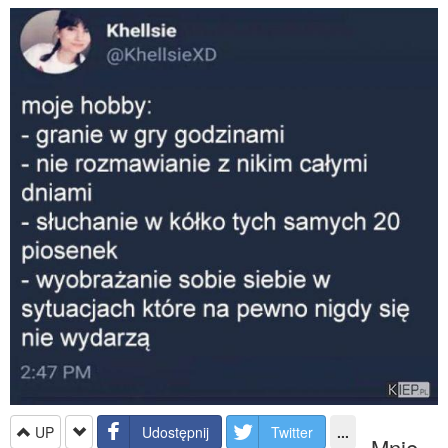
UP
Udostępnij
Twitter
...
Mnie