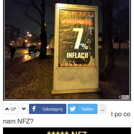
UP
Udostępnij
Twitter
...
I po co
nam NFZ?