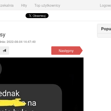
zekalnia
Hity
Top użytkownicy
Logow
Popu
sy
dnia: 2022-08-04 14:47:40
Następny