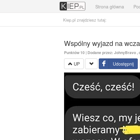
Strona główna
Poc
Kiep.pl znajdziesz tutaj:
Wspólny wyjazd na wcza
Punktów
10
| Dodane przez:
JohnyBravo
, 
UP
Udostępnij