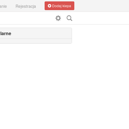
anie
Rejestracja
Dodaj kiepa
larne