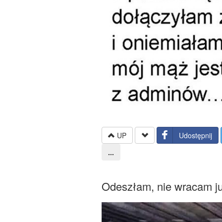
UP
Udostępnij
...
Odeszłam, nie wracam j