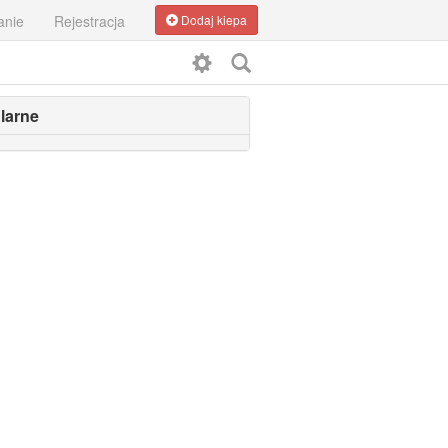
anie
Rejestracja
Dodaj kiepa
larne