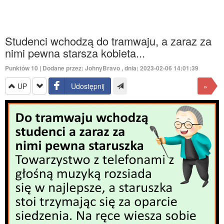
Studenci wchodzą do tramwaju, a zaraz za
nimi pewna starsza kobieta...
Punktów
10
| Dodane przez:
JohnyBravo
, dnia: 2023-02-06 14:01:39
UP
Udostępnij
»