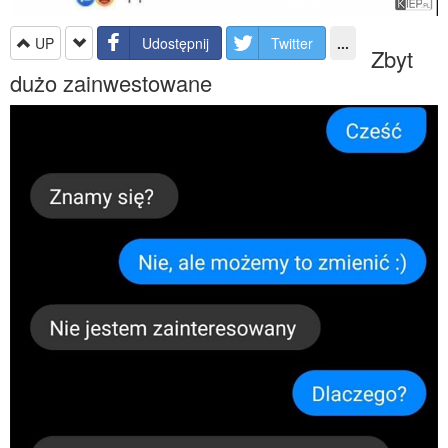
UP
Udostępnij
Twitter
...
Zbyt
dużo zainwestowane