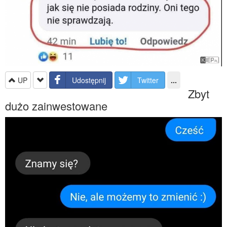
UP
Udostępnij
Twitter
...
Zbyt
dużo zainwestowane