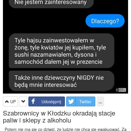
UP
Udostępnij
Twitter
...
Szabrownicy w Kłodzku okradają stacje
paliw i sklepy z alkoholu
Potem nie ma się co dziwić, że ludzie nie chcą się ewakuować. Za